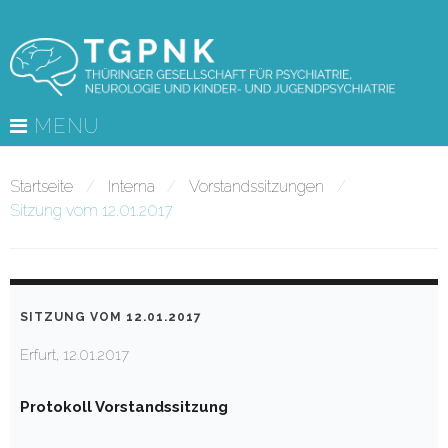
Skip
to
content
MENU
Startseite
/
Interna
/
Vorstandssitzungen
/
Sitzung vom 12.01.2017
SITZUNG VOM 12.01.2017
Erfurt, 12.01.2017
Protokoll Vorstandssitzung