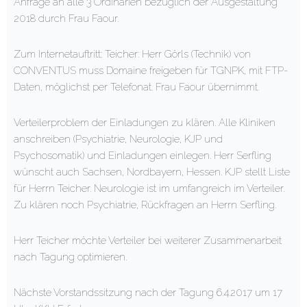
Anfrage an alle 3 Ordinarien bezüglich der Ausgestaltung
2018 durch Frau Faour.
Zum Internetauftritt: Teicher: Herr Görls (Technik) von
CONVENTUS muss Domaine freigeben für TGNPK, mit FTP-
Daten, möglichst per Telefonat. Frau Faour übernimmt.
Verteilerproblem der Einladungen zu klären. Alle Kliniken
anschreiben (Psychiatrie, Neurologie, KJP und
Psychosomatik) und Einladungen einlegen. Herr Serfling
wünscht auch Sachsen, Nordbayern, Hessen. KJP stellt Liste
für Herrn Teicher. Neurologie ist im umfangreich im Verteiler.
Zu klären noch Psychiatrie, Rückfragen an Herrn Serfling.
Herr Teicher möchte Verteiler bei weiterer Zusammenarbeit
nach Tagung optimieren.
Nächste Vorstandssitzung nach der Tagung 6.4.2017 um 17